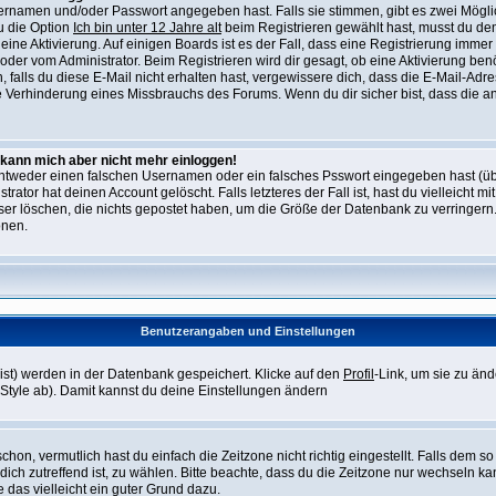
zernamen und/oder Passwort angegeben hast. Falls sie stimmen, gibt es zwei Möglic
u die Option
Ich bin unter 12 Jahre alt
beim Registrieren gewählt hast, musst du de
t eine Aktivierung. Auf einigen Boards ist es der Fall, dass eine Registrierung immer
oder vom Administrator. Beim Registrieren wird dir gesagt, ob eine Aktivierung benö
falls du diese E-Mail nicht erhalten hast, vergewissere dich, dass die E-Mail-Adre
e Verhinderung eines Missbrauchs des Forums. Wenn du dir sicher bist, dass die an
t, kann mich aber nicht mehr einloggen!
entweder einen falschen Usernamen oder ein falsches Psswort eingegeben hast (üb
ator hat deinen Account gelöscht. Falls letzteres der Fall ist, hast du vielleicht m
er löschen, die nichts gepostet haben, um die Größe der Datenbank zu verringern.
onen.
Benutzerangaben und Einstellungen
 bist) werden in der Datenbank gespeichert. Klicke auf den
Profil
-Link, um sie zu än
Style ab). Damit kannst du deine Einstellungen ändern
on, vermutlich hast du einfach die Zeitzone nicht richtig eingestellt. Falls dem so i
 dich zutreffend ist, zu wählen. Bitte beachte, dass du die Zeitzone nur wechseln kan
re das vielleicht ein guter Grund dazu.