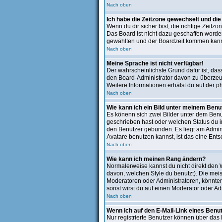
Nach oben
Ich habe die Zeitzone gewechselt und die 
Wenn du dir sicher bist, die richtige Zeit
Das Board ist nicht dazu geschaffen word
gewählten und der Boardzeit kommen kan
Nach oben
Meine Sprache ist nicht verfügbar!
Der wahrscheinlichste Grund dafür ist, dass
den Board-Administrator davon zu überzeugen
Weitere Informationen erhälst du auf der 
Nach oben
Wie kann ich ein Bild unter meinem Ben
Es könenn sich zwei Bilder unter dem Benu
geschrieben hast oder welchen Status du im
den Benutzer gebunden. Es liegt am Admini
Avatare benutzen kannst, ist das eine Ents
Nach oben
Wie kann ich meinen Rang ändern?
Normalerweise kannst du nicht direkt den
davon, welchen Style du benutzt). Die me
Moderatoren oder Administratoren, könnten
sonst wirst du auf einen Moderator oder Ad
Nach oben
Wenn ich auf den E-Mail-Link eines Benut
Nur registrierte Benutzer können über das 