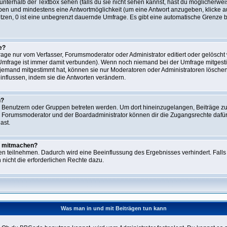
unterhalb der Textbox sehen (falls du sie nicht sehen kannst, hast du möglicherwei
geben und mindestens eine Antwortmöglichkeit (um eine Antwort anzugeben, klicke a
setzen, 0 ist eine unbegrenzt dauernde Umfrage. Es gibt eine automatische Grenze 
e?
ge nur vom Verfasser, Forumsmoderator oder Administrator editiert oder gelöscht
e Umfrage ist immer damit verbunden). Wenn noch niemand bei der Umfrage mitges
n jemand mitgestimmt hat, können sie nur Moderatoren oder Administratoren löschen 
nflussen, indem sie die Antworten verändern.
n?
enutzern oder Gruppen betreten werden. Um dort hineinzugelangen, Beiträge zu 
r Forumsmoderator und der Boardadministrator können dir die Zugangsrechte dafür 
ast.
t mitmachen?
n teilnehmen. Dadurch wird eine Beeinflussung des Ergebnisses verhindert. Falls 
 nicht die erforderlichen Rechte dazu.
Was man in und mit Beiträgen tun kann