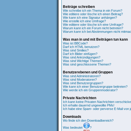
Beiträge schreiben
Wie schreibe ich ein Thema in ein Forum?
Wie editiere oder lösche ich einen Beitrag?
Wie kann ich eine Signatur anhängen?
Wie erstelle ich eine Umfrage?
Wie editiere oder lösche ich eine Umfrage?
Warum kann ich ein Forum nicht betreten?
Warum kann ich bei Abstimmungen nicht mitma
Was man in und mit Beiträgen tun kann
Was ist BBCode?
Darf ich HTML benutzen?
Was sind Smilies?
Darf ich Bilder einfügen?
Was sind Ankündigungen?
Was sind Wichtige Themen?
Was sind geschlossene Themen?
Benutzerebenen und Gruppen
Was sind Administratoren?
Was sind Moderatoren?
Was sind Benutzergruppen?
Wie kann ich einer Benutzergruppe beitreten?
Wie werde ich ein Gruppenmoderator?
Private Nachrichten
Ich kann keine Privaten Nachrichten verschicke
Ich erhalte dauernd ungewollte PMs!
Ich habe eine Spam- oder perverse E-Mail von 
Downloads
Wo finde ich den Downloadbereich?
Was bedeutet
?