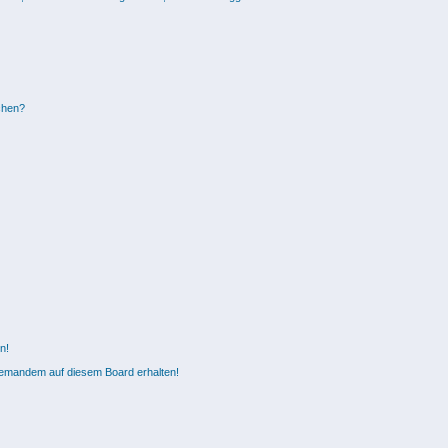
chen?
n!
jemandem auf diesem Board erhalten!