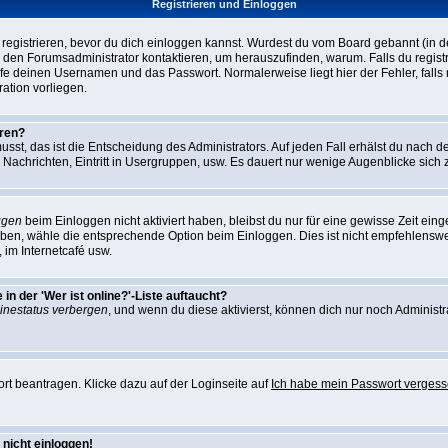
Registrieren und Einloggen
st registrieren, bevor du dich einloggen kannst. Wurdest du vom Board gebannt (in 
 den Forumsadministrator kontaktieren, um herauszufinden, warum. Falls du registr
e deinen Usernamen und das Passwort. Normalerweise liegt hier der Fehler, falls n
ation vorliegen.
eren?
usst, das ist die Entscheidung des Administrators. Auf jeden Fall erhälst du nach d
 Nachrichten, Eintritt in Usergruppen, usw. Es dauert nur wenige Augenblicke sich zu 
ggen
beim Einloggen nicht aktiviert haben, bleibst du nur für eine gewisse Zeit ei
eiben, wähle die entsprechende Option beim Einloggen. Dies ist nicht empfehlens
t, im Internetcafé usw.
n der 'Wer ist online?'-Liste auftaucht?
inestatus verbergen
, und wenn du diese aktivierst, können dich nur noch Administr
t beantragen. Klicke dazu auf der Loginseite auf
Ich habe mein Passwort verges
 nicht einloggen!