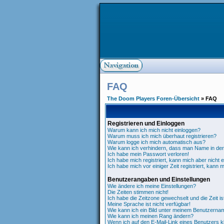
FAQ
The Doom Players Foren-Übersicht
» FAQ
Registrieren und Einloggen
Warum kann ich mich nicht einloggen?
Warum muss ich mich überhaut registrieren?
Warum logge ich mich automatisch aus?
Wie kann ich verhindern, dass man Name in der '
Ich habe mein Passwort verloren!
Ich habe mich registriert, kann mich aber nicht 
Ich habe mich vor einiger Zeit registriert, kann 
Benutzerangaben und Einstellungen
Wie ändere ich meine Einstellungen?
Die Zeiten stimmen nicht!
Ich habe die Zeitzone gewechselt und die Zeit is
Meine Sprache ist nicht verfügbar!
Wie kann ich ein Bild unter meinem Benutzern
Wie kann ich meinen Rang ändern?
Wenn ich auf den E-Mail-Link eines Benutzers kl