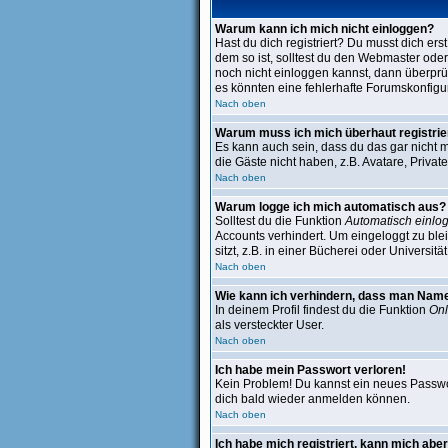
Warum kann ich mich nicht einloggen?
Hast du dich registriert? Du musst dich er
dem so ist, solltest du den Webmaster oder
noch nicht einloggen kannst, dann überprüf
es könnten eine fehlerhafte Forumskonfigur
Nach oben
Warum muss ich mich überhaut registri
Es kann auch sein, dass du das gar nicht m
die Gäste nicht haben, z.B. Avatare, Private
Nach oben
Warum logge ich mich automatisch aus?
Solltest du die Funktion
Automatisch einlo
Accounts verhindert. Um eingeloggt zu bl
sitzt, z.B. in einer Bücherei oder Universitä
Nach oben
Wie kann ich verhindern, dass man Name i
In deinem Profil findest du die Funktion
Onl
als versteckter User.
Nach oben
Ich habe mein Passwort verloren!
Kein Problem! Du kannst ein neues Passwor
dich bald wieder anmelden können.
Nach oben
Ich habe mich registriert, kann mich aber