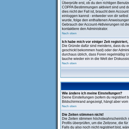
Überprüfe erst, ob du den richtigen Benut
COPPA Bestimmungen aktiviert sind und d
dies nicht der Fall ist, braucht dein Accoun
einloggen kannst - entweder von dir selbst 
wurde, folge den enthaltenen Anweisungen, 
Gebrauch der Account-Aktivierungen ist di
kontaktiere den Administrator.
Nach oben
Ich habe mich vor einiger Zeit registrier
Die Gründe dafür sind meistens, dass du 
geschickt bekommen hast) oder der Administr
durchaus üblich, dass Foren regelmäßig Us
tauche wieder ein in die Welt der Diskussi
Nach oben
Wie ändere ich meine Einstellungen?
Deine Einstellungen (sofern du registriert
Bildschirmrand angezeigt, hängt aber vom 
Nach oben
Die Zeiten stimmen nicht!
Die Zeiten stimmen höchstwahrscheinlich sch
Profils überprüfen, um die Zeitzone, die für
Falls du also noch nicht registriert bist, wä