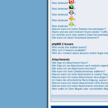
Was bedeutet
?
Was bedeutet
?
Was bedeutet
?
Was bedeutet
?
Was bedeutet
?
Warum kann ich keine Dateien herunterladen?
Wann und wie wird meinem Konto wieder Traffi
Ich möchte noch eine weitere Datei herunterlad
Wie kann ich einen Download bewerten?
phpBB 2 Issues
Who wrote this bulletin board?
Why isn't X feature available?
Who do I contact about abusive and/or legal matt
Attachments
Wie füge ich Attachment hinzu?
Wie füge ich ein Attachment nach meinem eigent
Wie kann ich ein Attachment löschen?
Wie kann ich mein Dateikommentar editieren?
Warum kann ich mein Attachment in meiner Nach
Warum kann ich keine Attachments hinzufügen?
Ich habe die erforderliche Berechtigung, warum
Warum kann ich meine Attachments nicht lösch
Warum kann ich keine Attachments ansehen ode
Wen sollte ich über illegale oder vermeintlich il