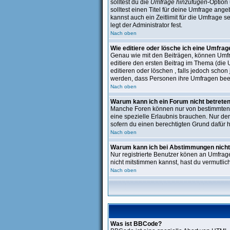
solltest du die
Umfrage hinzufügen
-Option 
solltest einen Titel für deine Umfrage an
kannst auch ein Zeitlimit für die Umfrage 
legt der Administrator fest.
Nach oben
Wie editiere oder lösche ich eine Umfrag
Genau wie mit den Beiträgen, können Umfra
editiere den ersten Beitrag im Thema (di
editieren oder löschen , falls jedoch scho
werden, dass Personen ihre Umfragen beei
Nach oben
Warum kann ich ein Forum nicht betrete
Manche Foren können nur von bestimmten B
eine spezielle Erlaubnis brauchen. Nur de
sofern du einen berechtigten Grund dafür h
Nach oben
Warum kann ich bei Abstimmungen nich
Nur registrierte Benutzer könen an Umfrage
nicht mitstimmen kannst, hast du vermutlich
Nach oben
Was ist BBCode?