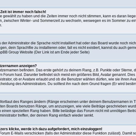
Zeit ist immer noch falsch!
zone gewählt zu haben und die Zeiten immer noch nicht stimmen, kann es daran lieg
en, zwischen Winter- und Sommerzeit zu wechseln, weswegen es im Sommer zu ein
n.
 der Administrator die Sprache nicht installiert hat oder das Board wurde noch nic
, dein Sprachfile zu installieren oder, fall es nicht existiert, kannst du auch ge
phpBB Group Website (Der Link ist am Ende jeder Seite)
utzernamen anzeigen?
tzernamen befinden. Das erste gehört zu deinem Rang, z.B. Punkte oder Sterne, di
 Forum hast. Darunter befindet sich meist ein größeres Bild, Avatar genannt. Dies
strator, ob er Avatare erlaubt und ob die Benutzer wählen dürfen, wie sie ihren 
cheidung des Administrators. Du solltest ihn nach dem Grund fragen (Er wird best
 Wortlaut des Ranges ändern (Ränge erscheinen unter deinem Benutzernamen in T
isten Boards benutzen Ränge, um anzuzeigen, wie viele Beiträge geschrieben wurd
 einen speziellen Rang haben. Bitte belästige das Forum nicht mit unnötigen Bei
ministrator treffen, der deinen Rang einfach wieder senkt.
zers klicke, werde ich dazu aufgefordert, mich einzuloggen!
Forum E-Mails verschicken (falls der Administrator diese Funktion zulässt). Damit