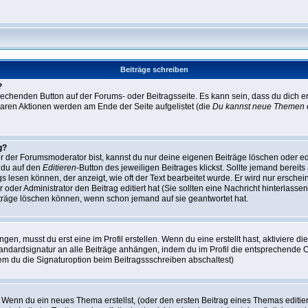
Beiträge schreiben
?
rechenden Button auf der Forums- oder Beitragsseite. Es kann sein, dass du dich er
baren Aktionen werden am Ende der Seite aufgelistet (die
Du kannst neue Themen e
g?
r der Forumsmoderator bist, kannst du nur deine eigenen Beiträge löschen oder edi
m du auf den
Editieren
-Button des jeweiligen Beitrages klickst. Sollte jemand bereits
gs lesen können, der anzeigt, wie oft der Text bearbeitet wurde. Er wird nur ersche
r oder Administrator den Beitrag editiert hat (Sie sollten eine Nachricht hinterlasse
träge löschen können, wenn schon jemand auf sie geantwortet hat.
n, musst du erst eine im Profil erstellen. Wenn du eine erstellt hast, aktiviere di
tandardsignatur an alle Beiträge anhängen, indem du im Profil die entsprechende 
em du die Signaturoption beim Beitragssschreiben abschaltest)
: Wenn du ein neues Thema erstellst, (oder den ersten Beitrag eines Themas editier