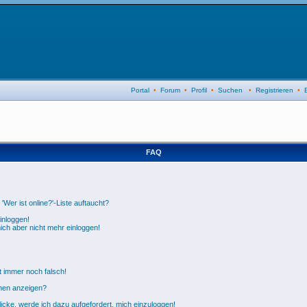
Portal
•
Forum
•
Profil
•
Suchen
•
Registrieren
•
FAQ
Wer ist online?'-Liste auftaucht?
einloggen!
mich aber nicht mehr einloggen!
t immer noch falsch!
amen anzeigen?
icke, werde ich dazu aufgefordert, mich einzuloggen!