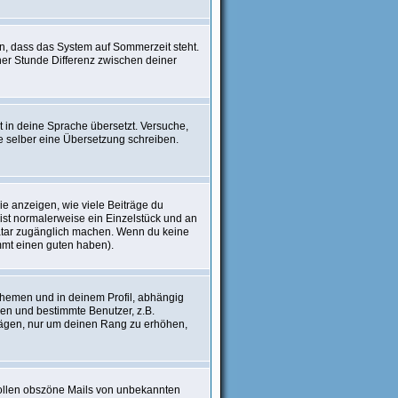
en, dass das System auf Sommerzeit steht.
er Stunde Differenz zwischen deiner
ht in deine Sprache übersetzt. Versuche,
rne selber eine Übersetzung schreiben.
e anzeigen, wie viele Beiträge du
 ist normalerweise ein Einzelstück und an
Avatar zugänglich machen. Wenn du keine
immt einen guten haben).
hemen und in deinem Profil, abhängig
en und bestimmte Benutzer, z.B.
trägen, nur um deinen Rang zu erhöhen,
 sollen obszöne Mails von unbekannten