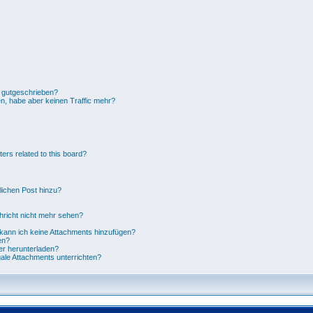
c gutgeschrieben?
en, habe aber keinen Traffic mehr?
ers related to this board?
lichen Post hinzu?
richt nicht mehr sehen?
 kann ich keine Attachments hinzufügen?
en?
r herunterladen?
legale Attachments unterrichten?