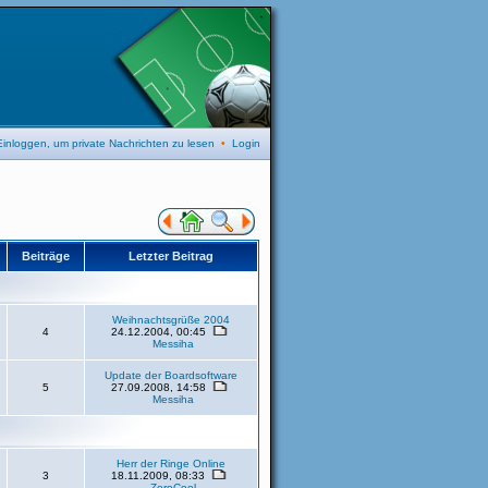
Einloggen, um private Nachrichten zu lesen
•
Login
Beiträge
Letzter Beitrag
Weihnachtsgrüße 2004
4
24.12.2004, 00:45
Messiha
Update der Boardsoftware
5
27.09.2008, 14:58
Messiha
Herr der Ringe Online
3
18.11.2009, 08:33
ZeroCool