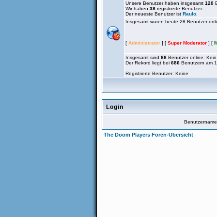
Unsere Benutzer haben insgesamt
120
B
Wir haben
38
registrierte Benutzer.
Der neueste Benutzer ist
Raulo
.
Insgesamt waren heute 28 Benutzer online
[
Administrator
] [
Super Moderator
] [
M
Insgesamt sind
88
Benutzer online: Kein 
Der Rekord liegt bei
686
Benutzern am 1
Registrierte Benutzer: Keine
Login
Benutzernam
The Doom Players Foren-Übersicht