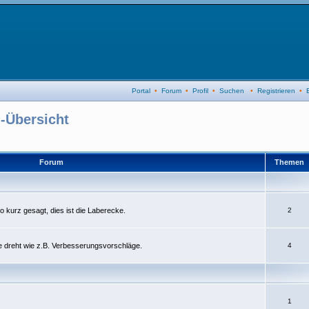
Portal
•
Forum
•
Profil
•
Suchen
•
Registrieren
•
-Übersicht
Forum
Themen
so kurz gesagt, dies ist die Laberecke.
2
e dreht wie z.B. Verbesserungsvorschläge.
4
1