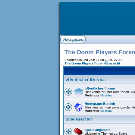
The Doom Players Foren
Boarddatum und Zeit: 07.08.2026, 07:31
The Doom Players Foren-Übersicht
öffentlicher Bereich
öffentliches Forum
Hier könnt Ihr über alles reden. Al
Moderator
Messiha
Homepage-Bereich
Alles was sich um www.tdp-clan.d
Moderator
Messiha
Spielesection
Spiele allgemein
allgemeine Themen zu Spiele