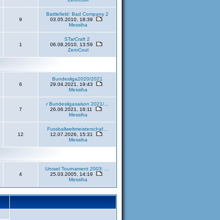
Battlefield: Bad Company 2
9
03.05.2010, 18:39
Messiha
STarCraft 2
1
06.08.2010, 13:59
ZeroCool
Bundesliga2020/2021
6
29.04.2021, 19:43
Messiha
r Bundesligasaison 2021/...
7
26.06.2021, 16:11
Messiha
Fussballweltmeisterschaf...
12
12.07.2026, 15:31
Messiha
Unrael Tournament 2003: ...
4
25.03.2005, 14:19
Messiha