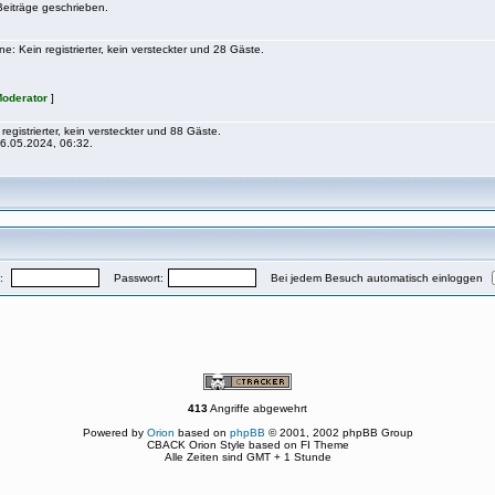
eiträge geschrieben.
: Kein registrierter, kein versteckter und 28 Gäste.
oderator
]
registrierter, kein versteckter und 88 Gäste.
6.05.2024, 06:32.
e:
Passwort:
Bei jedem Besuch automatisch einloggen
413
Angriffe abgewehrt
Powered by
Orion
based on
phpBB
© 2001, 2002 phpBB Group
CBACK Orion Style based on FI Theme
Alle Zeiten sind GMT + 1 Stunde