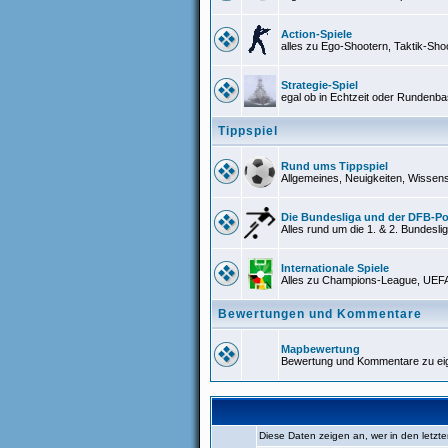
Action-Spiele
alles zu Ego-Shootern, Taktik-Sho
Strategie-Spiel
egal ob in Echtzeit oder Rundenbasi
Tippspiel
Rund ums Tippspiel
Allgemeines, Neuigkeiten, Wissens
Die Bundesliga und der DFB-Po
Alles rund um die 1. & 2. Bundes
Internationale Spiele
Alles zu Champions-League, UEFA
Bewertungen und Kommentare
Mapbewertung
Bewertung und Kommentare zu ei
Diese Daten zeigen an, wer in den letzte