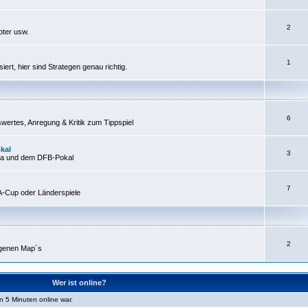
2
oter usw.
1
ert, hier sind Strategen genau richtig.
6
wertes, Anregung & Kritik zum Tippspiel
kal
3
liga und dem DFB-Pokal
7
-Cup oder Länderspiele
2
genen Map´s
Wer ist online?
n 5 Minuten online war.