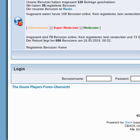
Unsere Benutzer haben insgesamt
120
Beiträge geschrieben.
Wir haben
38
registrierte Benutzer.
Der neueste Benutzer ist
Raulo
.
Insgesamt waren heute 109 Benutzer online: Kein registrierter, kein versteckt
[
Administrator
] [
Super Moderator
] [
Moderator
]
Insgesamt sind
73
Benutzer online: Kein registrierter, kein versteckter und 73 
Der Rekord liegt bei
686
Benutzern am 16.05.2024, 06:32.
Registrierte Benutzer: Keine
Login
Benutzername:
Passwort:
The Doom Players Foren-Übersicht
41
Powered by
Orion
bas
CBACK Ori
Alle Z