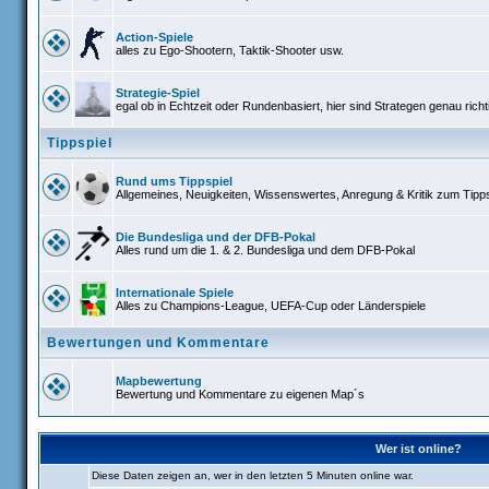
Action-Spiele
alles zu Ego-Shootern, Taktik-Shooter usw.
Strategie-Spiel
egal ob in Echtzeit oder Rundenbasiert, hier sind Strategen genau richt
Tippspiel
Rund ums Tippspiel
Allgemeines, Neuigkeiten, Wissenswertes, Anregung & Kritik zum Tipps
Die Bundesliga und der DFB-Pokal
Alles rund um die 1. & 2. Bundesliga und dem DFB-Pokal
Internationale Spiele
Alles zu Champions-League, UEFA-Cup oder Länderspiele
Bewertungen und Kommentare
Mapbewertung
Bewertung und Kommentare zu eigenen Map´s
Wer ist online?
Diese Daten zeigen an, wer in den letzten 5 Minuten online war.