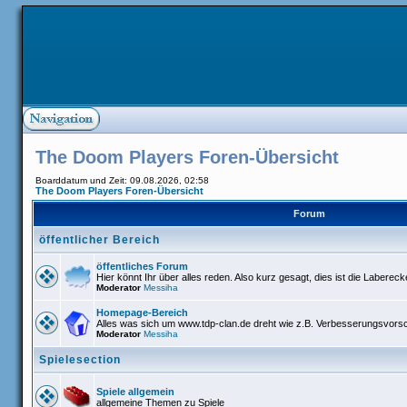
The Doom Players Foren-Übersicht
Boarddatum und Zeit: 09.08.2026, 02:58
The Doom Players Foren-Übersicht
Forum
öffentlicher Bereich
öffentliches Forum
Hier könnt Ihr über alles reden. Also kurz gesagt, dies ist die Labereck
Moderator
Messiha
Homepage-Bereich
Alles was sich um www.tdp-clan.de dreht wie z.B. Verbesserungsvors
Moderator
Messiha
Spielesection
Spiele allgemein
allgemeine Themen zu Spiele