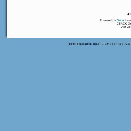
41
Powered by
Orion
bas
CBACK Ori
Alle Z
[ Page generation time: 0.0843s (PHP: 72% 