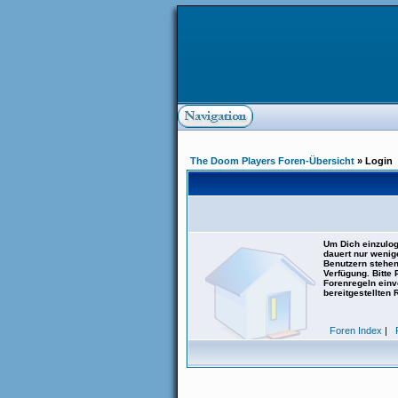
The Doom Players Foren-Übersicht
» Login
Um Dich einzulog
dauert nur wenig
Benutzern stehen
Verfügung. Bitte
Forenregeln einve
bereitgestellten 
Foren Index
|