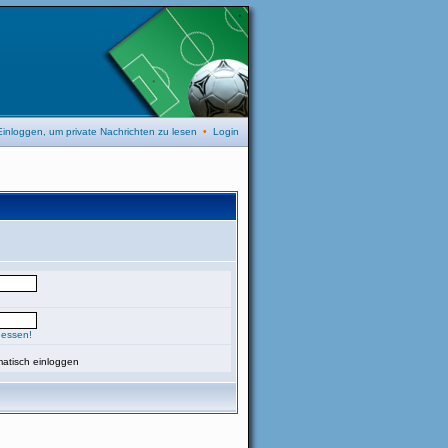
Einloggen, um private Nachrichten zu lesen
•
Login
gessen!
atisch einloggen