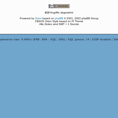
413
Angriffe abgewehrt
Powered by
Orion
based on
phpBB
© 2001, 2002 phpBB Group
CBACK Orion Style based on FI Theme
Alle Zeiten sind GMT + 1 Stunde
generation time: 0.0991s (PHP: 80% - SQL: 20%) | SQL queries: 14 | GZIP disabled | De