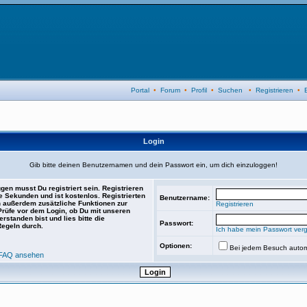
Portal
•
Forum
•
Profil
•
Suchen
•
Registrieren
•
Login
Gib bitte deinen Benutzernamen und dein Passwort ein, um dich einzuloggen!
gen musst Du registriert sein. Registrieren
e Sekunden und ist kostenlos. Registrierten
Benutzername:
 außerdem zusätzliche Funktionen zur
Registrieren
 Prüfe vor dem Login, ob Du mit unseren
rstanden bist und lies bitte die
Passwort:
Regeln durch.
Ich habe mein Passwort ver
Optionen:
Bei jedem Besuch autom
FAQ ansehen