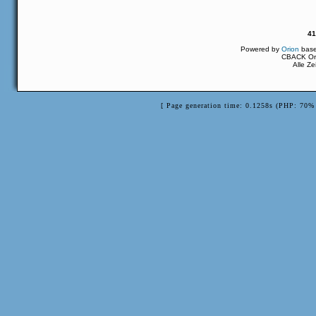
41
Powered by
Orion
bas
CBACK Ori
Alle Z
[ Page generation time: 0.1258s (PHP: 70% 