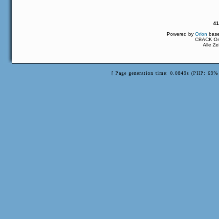
41
Powered by
Orion
bas
CBACK Ori
Alle Z
[ Page generation time: 0.0849s (PHP: 69% 