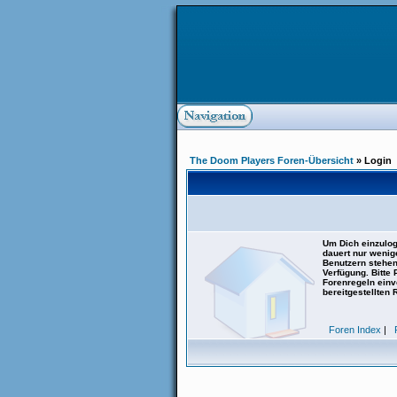
The Doom Players Foren-Übersicht
» Login
Um Dich einzulog
dauert nur wenig
Benutzern stehen
Verfügung. Bitte
Forenregeln einve
bereitgestellten 
Foren Index
|