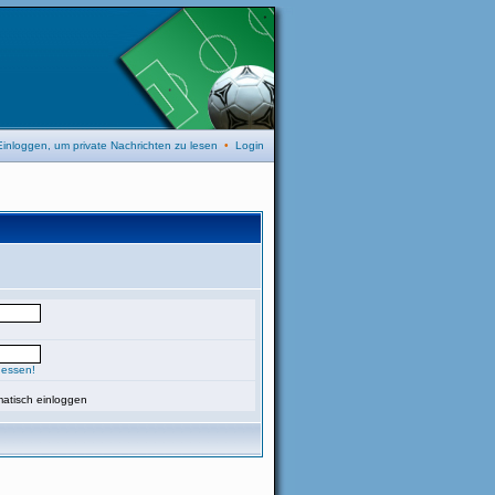
Einloggen, um private Nachrichten zu lesen
•
Login
gessen!
atisch einloggen