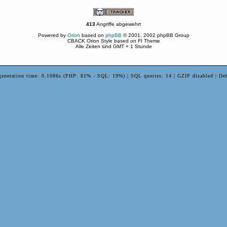
413
Angriffe abgewehrt
Powered by
Orion
based on
phpBB
© 2001, 2002 phpBB Group
CBACK Orion Style based on FI Theme
Alle Zeiten sind GMT + 1 Stunde
generation time: 0.1086s (PHP: 81% - SQL: 19%) | SQL queries: 14 | GZIP disabled | De