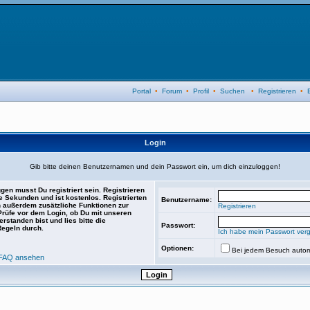
Portal
•
Forum
•
Profil
•
Suchen
•
Registrieren
•
Login
Gib bitte deinen Benutzernamen und dein Passwort ein, um dich einzuloggen!
gen musst Du registriert sein. Registrieren
e Sekunden und ist kostenlos. Registrierten
Benutzername:
 außerdem zusätzliche Funktionen zur
Registrieren
 Prüfe vor dem Login, ob Du mit unseren
rstanden bist und lies bitte die
Passwort:
Regeln durch.
Ich habe mein Passwort ver
Optionen:
Bei jedem Besuch autom
FAQ ansehen