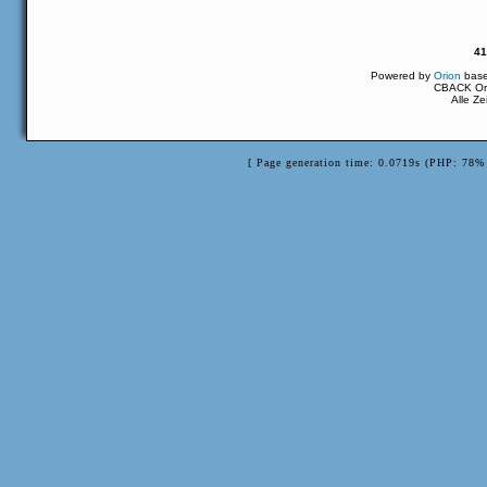
41
Powered by
Orion
bas
CBACK Ori
Alle Z
[ Page generation time: 0.0719s (PHP: 78% 