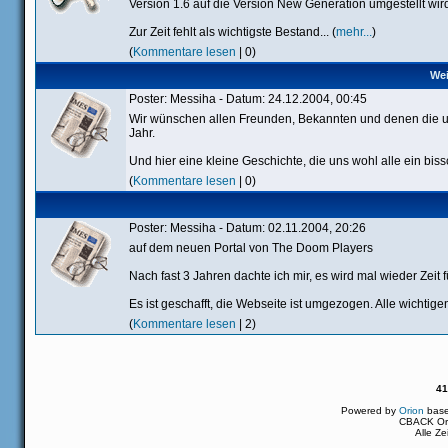
Version 1.6 auf die Version New Generation umgestellt wir
Zur Zeit fehlt als wichtigste Bestand... (
mehr...
)
(
Kommentare lesen
| 0)
Wei
Poster: Messiha - Datum: 24.12.2004, 00:45
Wir wünschen allen Freunden, Bekannten und denen die un
Jahr.
Und hier eine kleine Geschichte, die uns wohl alle ein bissch
(
Kommentare lesen
| 0)
Poster: Messiha - Datum: 02.11.2004, 20:26
auf dem neuen Portal von The Doom Players
Nach fast 3 Jahren dachte ich mir, es wird mal wieder Zeit
Es ist geschafft, die Webseite ist umgezogen. Alle wichti
(
Kommentare lesen
| 2)
41
Powered by
Orion
bas
CBACK Ori
Alle Z