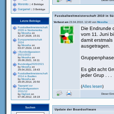
Dieser Ei
Morenito
::
4 Beiträge
Gargamel
::
3 Beiträge
Fussballweltmeisterschaft 2010 in Sü
Letzte Beiträge
Verfasst am
23.04.2010, 12:40 von
Messiha
Die Endrunde d
Fussballweltmeisterschaft
2026 in Nordamerika
vom 11. Juni bi
by
Messiha
on
12.07.2026, 15:31
damit erstmals
Europameisterschaft
2024
ausgetragen.
by
Messiha
on
03.07.2024, 13:48
r Bundesligasaison
2021/2022
Gruppenphase
by
Messiha
on
26.06.2021, 16:11
Bundesliga2020/2021
by
Messiha
on
Es gibt acht Gr
29.04.2021, 19:43
Fussballweltmeisterschaft
jeder Grup . . .
2014 in Basilien
by
Messiha
on
28.05.2014, 20:50
(
Alles lesen
)
Tippspiel zur
Bundesligasaison
2011/12
Dieser Ei
by
Hightek
on
07.06.2012, 18:19
Suchen
Update der Boardsoftware