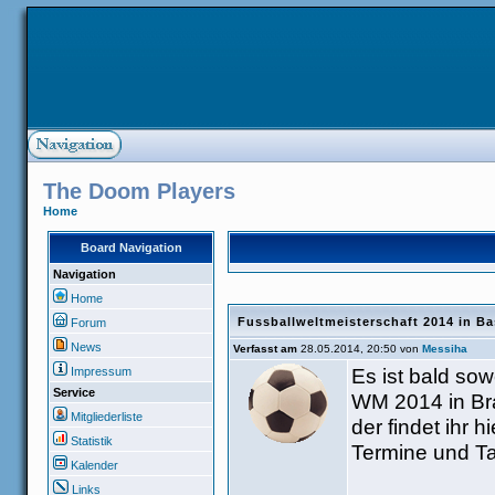
The Doom Players
Home
Board Navigation
Navigation
Home
Fussballweltmeisterschaft 2014 in Ba
Forum
News
Verfasst am
28.05.2014, 20:50 von
Messiha
Es ist bald sowe
Impressum
Service
WM 2014 in Bra
Mitgliederliste
der findet ihr 
Statistik
Termine und Ta
Kalender
Links