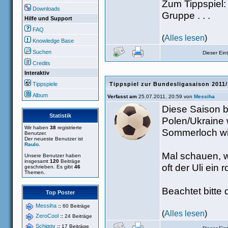
Zum Tippspiel:
Downloads
Gruppe . . .
Hilfe und Support
FAQ
(
Alles lesen
)
Knowledge Base
Suchen
Dieser Ei
Credits
Interaktiv
Tippspiele
Tippspiel zur Bundesligasaison 2011
Album
Verfasst am
25.07.2011, 20:59 von
Messiha
Diese Saison 
Statistik
Polen/Ukraine w
Wir haben
38
registrierte
Sommerloch wir
Benutzer.
Der neueste Benutzer ist
Raulo
.
Mal schauen, w
Unsere Benutzer haben
insgesamt
120
Beiträge
oft der Uli ein
geschrieben. Es gibt
46
Themen.
Beachtet bitte d
Top Poster
Messiha
::
60 Beiträge
(
Alles lesen
)
ZeroCool
::
24 Beiträge
Schiggy
::
17 Beiträge