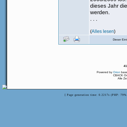
dieses Jahr di
werden.
. . .
(
Alles lesen
)
Dieser Ei
41
Powered by
Orion
bas
CBACK Ori
Alle Z
[ Page generation time: 0.2217s (PHP: 79% 