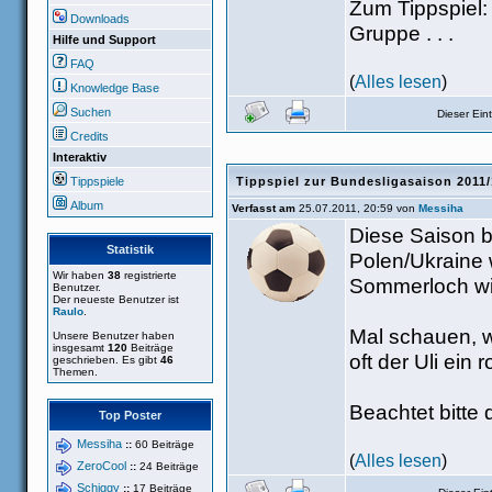
Zum Tippspiel:
Downloads
Gruppe . . .
Hilfe und Support
FAQ
(
Alles lesen
)
Knowledge Base
Suchen
Dieser Ei
Credits
Interaktiv
Tippspiele
Tippspiel zur Bundesligasaison 2011
Album
Verfasst am
25.07.2011, 20:59 von
Messiha
Diese Saison 
Statistik
Polen/Ukraine w
Wir haben
38
registrierte
Sommerloch wir
Benutzer.
Der neueste Benutzer ist
Raulo
.
Mal schauen, w
Unsere Benutzer haben
insgesamt
120
Beiträge
oft der Uli ein
geschrieben. Es gibt
46
Themen.
Beachtet bitte d
Top Poster
Messiha
::
60 Beiträge
(
Alles lesen
)
ZeroCool
::
24 Beiträge
Schiggy
::
17 Beiträge