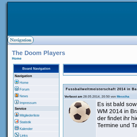
The Doom Players
Home
Board Navigation
Navigation
Home
Fussballweltmeisterschaft 2014 in Ba
Forum
News
Verfasst am
28.05.2014, 20:50 von
Messiha
Es ist bald sowe
Impressum
Service
WM 2014 in Bra
Mitgliederliste
der findet ihr 
Statistik
Termine und Ta
Kalender
Links