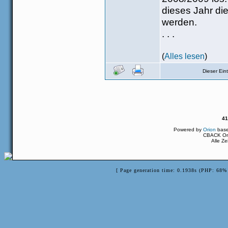
dieses Jahr di
werden.
. . .
(
Alles lesen
)
Dieser Ei
41
Powered by
Orion
bas
CBACK Ori
Alle Z
[ Page generation time: 0.1938s (PHP: 68% 