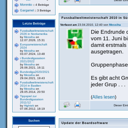
Dieser Ei
Morenito
::
4 Beiträge
Gargamel
::
3 Beiträge
Fussballweltmeisterschaft 2010 in Sü
Letzte Beiträge
Verfasst am
23.04.2010, 12:40 von
Messiha
Die Endrunde d
Fussballweltmeisterschaft
2026 in Nordamerika
vom 11. Juni bi
by
Messiha
on
12.07.2026, 15:31
damit erstmals
Europameisterschaft
2024
ausgetragen.
by
Messiha
on
03.07.2024, 13:48
r Bundesligasaison
2021/2022
Gruppenphase
by
Messiha
on
26.06.2021, 16:11
Bundesliga2020/2021
by
Messiha
on
Es gibt acht Gr
29.04.2021, 19:43
Fussballweltmeisterschaft
jeder Grup . . .
2014 in Basilien
by
Messiha
on
28.05.2014, 20:50
(
Alles lesen
)
Tippspiel zur
Bundesligasaison
2011/12
Dieser Ei
by
Hightek
on
07.06.2012, 18:19
Suchen
Update der Boardsoftware