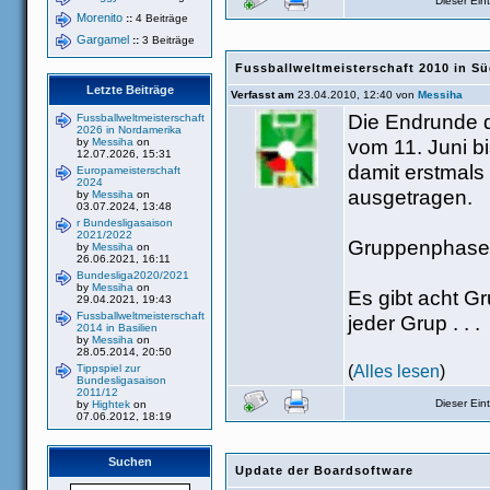
Dieser Ei
Morenito
::
4 Beiträge
Gargamel
::
3 Beiträge
Fussballweltmeisterschaft 2010 in Sü
Letzte Beiträge
Verfasst am
23.04.2010, 12:40 von
Messiha
Die Endrunde d
Fussballweltmeisterschaft
2026 in Nordamerika
vom 11. Juni bi
by
Messiha
on
12.07.2026, 15:31
damit erstmals
Europameisterschaft
2024
ausgetragen.
by
Messiha
on
03.07.2024, 13:48
r Bundesligasaison
2021/2022
Gruppenphase
by
Messiha
on
26.06.2021, 16:11
Bundesliga2020/2021
by
Messiha
on
Es gibt acht Gr
29.04.2021, 19:43
Fussballweltmeisterschaft
jeder Grup . . .
2014 in Basilien
by
Messiha
on
28.05.2014, 20:50
(
Alles lesen
)
Tippspiel zur
Bundesligasaison
2011/12
Dieser Ei
by
Hightek
on
07.06.2012, 18:19
Suchen
Update der Boardsoftware