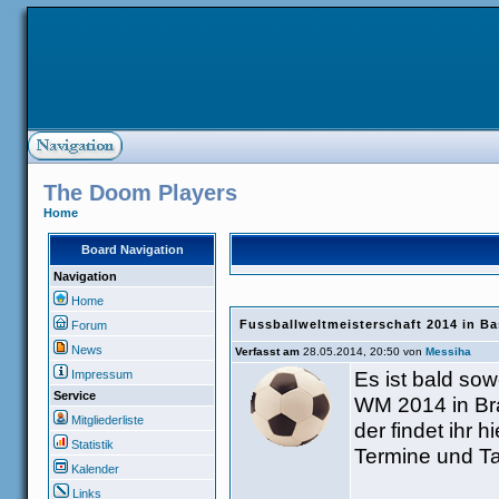
The Doom Players
Home
Board Navigation
Navigation
Home
Fussballweltmeisterschaft 2014 in Ba
Forum
News
Verfasst am
28.05.2014, 20:50 von
Messiha
Es ist bald sowe
Impressum
Service
WM 2014 in Bra
Mitgliederliste
der findet ihr 
Statistik
Termine und Ta
Kalender
Links