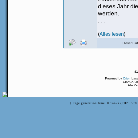
dieses Jahr di
werden.
. . .
(
Alles lesen
)
Dieser Ei
41
Powered by
Orion
bas
CBACK Ori
Alle Z
[ Page generation time: 0.1442s (PHP: 59% 