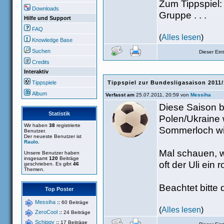
Zum Tippspiel:
Downloads
Gruppe . . .
Hilfe und Support
FAQ
(
Alles lesen
)
Knowledge Base
Suchen
Dieser Ei
Credits
Interaktiv
Tippspiele
Tippspiel zur Bundesligasaison 2011
Album
Verfasst am
25.07.2011, 20:59 von
Messiha
Diese Saison 
Statistik
Polen/Ukraine w
Wir haben
38
registrierte
Sommerloch wir
Benutzer.
Der neueste Benutzer ist
Raulo
.
Mal schauen, w
Unsere Benutzer haben
insgesamt
120
Beiträge
oft der Uli ein
geschrieben. Es gibt
46
Themen.
Beachtet bitte d
Top Poster
Messiha
::
60 Beiträge
(
Alles lesen
)
ZeroCool
::
24 Beiträge
Schiggy
::
17 Beiträge