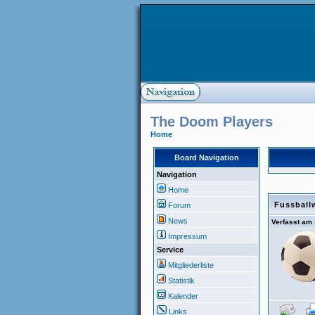
The Doom Players
Home
Board Navigation
Navigation
Home
Fussballw
Forum
News
Verfasst am
Impressum
Service
Mitgliederliste
Statistik
Kalender
Links