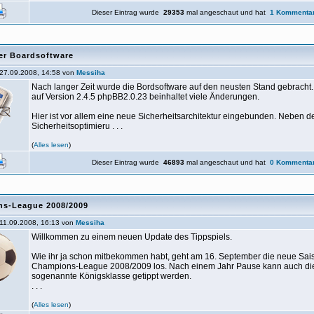
Dieser Eintrag wurde
29353
mal angeschaut und hat
1 Kommenta
er Boardsoftware
27.09.2008, 14:58 von
Messiha
Nach langer Zeit wurde die Bordsoftware auf den neusten Stand gebracht
auf Version 2.4.5 phpBB2.0.23 beinhaltet viele Änderungen.
Hier ist vor allem eine neue Sicherheitsarchitektur eingebunden. Neben 
Sicherheitsoptimieru . . .
(
Alles lesen
)
Dieser Eintrag wurde
46893
mal angeschaut und hat
0 Kommenta
s-League 2008/2009
11.09.2008, 16:13 von
Messiha
Willkommen zu einem neuen Update des Tippspiels.
Wie ihr ja schon mitbekommen habt, geht am 16. September die neue Sai
Champions-League 2008/2009 los. Nach einem Jahr Pause kann auch die
sogenannte Königsklasse getippt werden.
. . .
(
Alles lesen
)