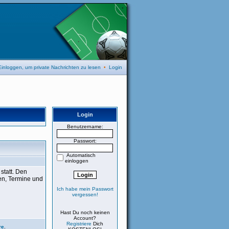
Einloggen, um private Nachrichten zu lesen
•
Login
Login
Benutzername:
Passwort:
Automatisch
einloggen
 statt. Den
pen, Termine und
Ich habe mein Passwort
vergessen!
Hast Du noch keinen
Account?
Registriere
Dich
re
.