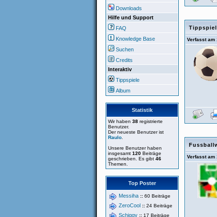
Downloads
Hilfe und Support
Tippspie
FAQ
Knowledge Base
Verfasst am
Suchen
Credits
Interaktiv
Tippspiele
Album
Statistik
Wir haben
38
registrierte
Benutzer.
Der neueste Benutzer ist
Raulo
.
Fussballw
Unsere Benutzer haben
insgesamt
120
Beiträge
Verfasst am
geschrieben. Es gibt
46
Themen.
Top Poster
Messiha
::
60 Beiträge
ZeroCool
::
24 Beiträge
Schiggy
::
17 Beiträge