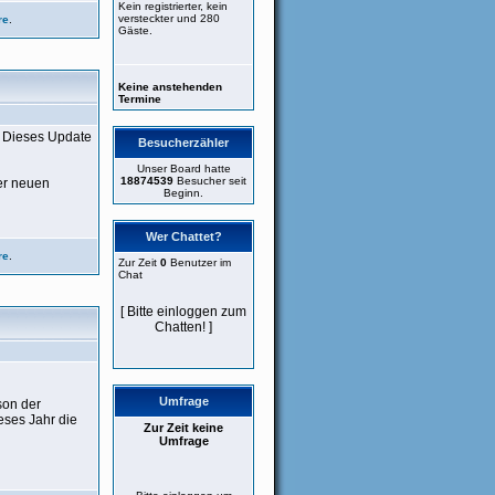
Kein registrierter, kein
versteckter und 280
re
.
Gäste.
Keine anstehenden
Termine
. Dieses Update
Besucherzähler
Unser Board hatte
18874539
Besucher seit
der neuen
Beginn.
Wer Chattet?
re
.
Zur Zeit
0
Benutzer im
Chat
[ Bitte einloggen zum
Chatten! ]
Umfrage
son der
ses Jahr die
Zur Zeit keine
Umfrage