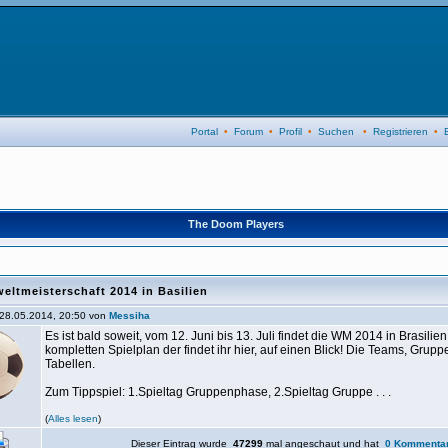
Portal
•
Forum
•
Profil
•
Suchen
•
Registrieren
•
The Doom Players
eltmeisterschaft 2014 in Basilien
28.05.2014, 20:50 von
Messiha
Es ist bald soweit, vom 12. Juni bis 13. Juli findet die WM 2014 in Brasilien
kompletten Spielplan der findet ihr hier, auf einen Blick! Die Teams, Grup
Tabellen.
Zum Tippspiel: 1.Spieltag Gruppenphase, 2.Spieltag Gruppe . . .
(
Alles lesen
)
Dieser Eintrag wurde
47299
mal angeschaut und hat
0 Kommenta