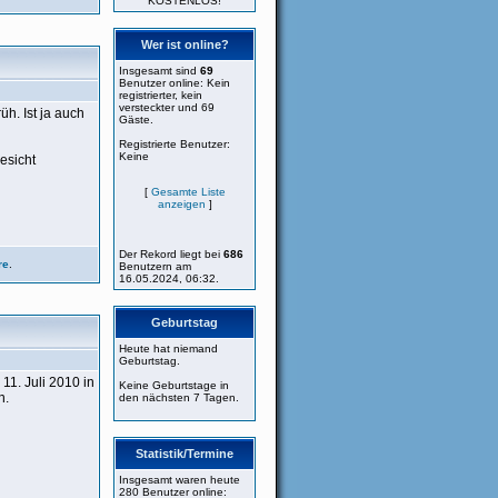
KOSTENLOS!
Wer ist online?
Insgesamt sind
69
Benutzer online: Kein
registrierter, kein
versteckter und 69
h. Ist ja auch
Gäste.
Registrierte Benutzer:
Keine
esicht
[
Gesamte Liste
anzeigen
]
Der Rekord liegt bei
686
re
.
Benutzern am
16.05.2024, 06:32.
Geburtstag
Heute hat niemand
Geburtstag.
11. Juli 2010 in
Keine Geburtstage in
n.
den nächsten 7 Tagen.
Statistik/Termine
Insgesamt waren heute
280 Benutzer online: