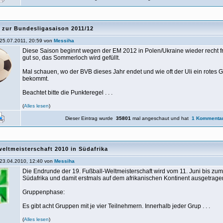
l zur Bundesligasaison 2011/12
25.07.2011, 20:59 von
Messiha
Diese Saison beginnt wegen der EM 2012 in Polen/Ukraine wieder recht frü
gut so, das Sommerloch wird gefüllt.
Mal schauen, wo der BVB dieses Jahr endet und wie oft der Uli ein rotes G
bekommt.
Beachtet bitte die Punkteregel . . .
(
Alles lesen
)
Dieser Eintrag wurde
35801
mal angeschaut und hat
1 Kommenta
eltmeisterschaft 2010 in Südafrika
23.04.2010, 12:40 von
Messiha
Die Endrunde der 19. Fußball-Weltmeisterschaft wird vom 11. Juni bis zum 
Südafrika und damit erstmals auf dem afrikanischen Kontinent ausgetrage
Gruppenphase:
Es gibt acht Gruppen mit je vier Teilnehmern. Innerhalb jeder Grup . . .
(
Alles lesen
)