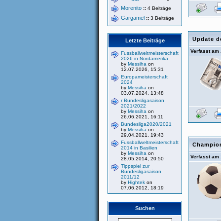
Morenito
::
4 Beiträge
Gargamel
::
3 Beiträge
Update d
Letzte Beiträge
Verfasst am
Fussballweltmeisterschaft
2026 in Nordamerika
by
Messiha
on
12.07.2026, 15:31
Europameisterschaft
2024
by
Messiha
on
03.07.2024, 13:48
r Bundesligasaison
2021/2022
by
Messiha
on
26.06.2021, 16:11
Bundesliga2020/2021
by
Messiha
on
29.04.2021, 19:43
Fussballweltmeisterschaft
Champion
2014 in Basilien
by
Messiha
on
Verfasst am
28.05.2014, 20:50
Tippspiel zur
Bundesligasaison
2011/12
by
Hightek
on
07.06.2012, 18:19
Suchen