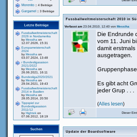
Dieser Ei
Morenito
::
4 Beiträge
Gargamel
::
3 Beiträge
Fussballweltmeisterschaft 2010 in Sü
Letzte Beiträge
Verfasst am
23.04.2010, 12:40 von
Messiha
Die Endrunde d
Fussballweltmeisterschaft
2026 in Nordamerika
vom 11. Juni bi
by
Messiha
on
12.07.2026, 15:31
damit erstmals
Europameisterschaft
2024
ausgetragen.
by
Messiha
on
03.07.2024, 13:48
r Bundesligasaison
2021/2022
Gruppenphase
by
Messiha
on
26.06.2021, 16:11
Bundesliga2020/2021
by
Messiha
on
Es gibt acht Gr
29.04.2021, 19:43
Fussballweltmeisterschaft
jeder Grup . . .
2014 in Basilien
by
Messiha
on
28.05.2014, 20:50
(
Alles lesen
)
Tippspiel zur
Bundesligasaison
2011/12
Dieser Ei
by
Hightek
on
07.06.2012, 18:19
Suchen
Update der Boardsoftware