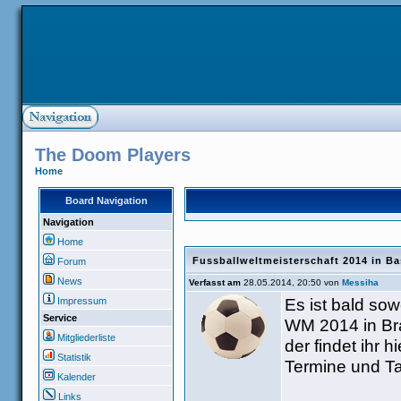
The Doom Players
Home
Board Navigation
Navigation
Home
Fussballweltmeisterschaft 2014 in Ba
Forum
News
Verfasst am
28.05.2014, 20:50 von
Messiha
Es ist bald sowe
Impressum
Service
WM 2014 in Bra
Mitgliederliste
der findet ihr 
Statistik
Termine und Ta
Kalender
Links