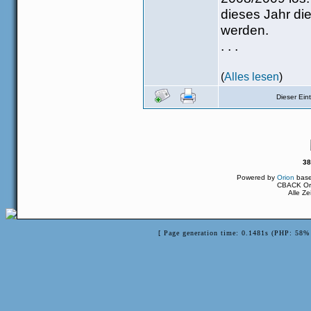
dieses Jahr di
werden.
. . .
(
Alles lesen
)
Dieser Ei
38
Powered by
Orion
bas
CBACK Ori
Alle Z
[ Page generation time: 0.1481s (PHP: 58% 