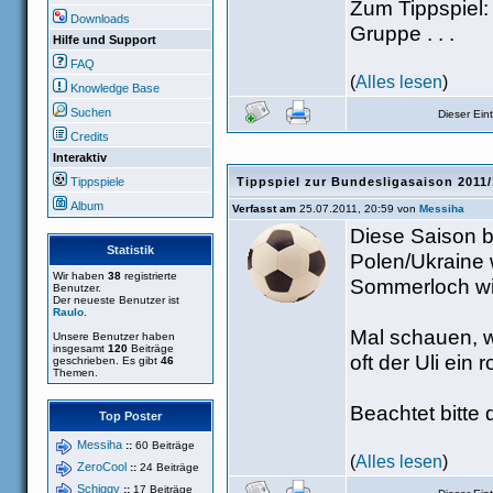
Zum Tippspiel:
Downloads
Gruppe . . .
Hilfe und Support
FAQ
(
Alles lesen
)
Knowledge Base
Suchen
Dieser Ei
Credits
Interaktiv
Tippspiele
Tippspiel zur Bundesligasaison 2011
Album
Verfasst am
25.07.2011, 20:59 von
Messiha
Diese Saison 
Statistik
Polen/Ukraine w
Wir haben
38
registrierte
Sommerloch wir
Benutzer.
Der neueste Benutzer ist
Raulo
.
Mal schauen, w
Unsere Benutzer haben
insgesamt
120
Beiträge
oft der Uli ein
geschrieben. Es gibt
46
Themen.
Beachtet bitte d
Top Poster
Messiha
::
60 Beiträge
(
Alles lesen
)
ZeroCool
::
24 Beiträge
Schiggy
::
17 Beiträge