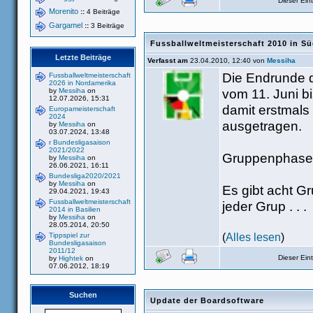
Dieser Ei
Morenito
::
4 Beiträge
Gargamel
::
3 Beiträge
Fussballweltmeisterschaft 2010 in Sü
Letzte Beiträge
Verfasst am
23.04.2010, 12:40 von
Messiha
Die Endrunde d
Fussballweltmeisterschaft
2026 in Nordamerika
vom 11. Juni bi
by
Messiha
on
12.07.2026, 15:31
damit erstmals
Europameisterschaft
2024
ausgetragen.
by
Messiha
on
03.07.2024, 13:48
r Bundesligasaison
2021/2022
Gruppenphase
by
Messiha
on
26.06.2021, 16:11
Bundesliga2020/2021
by
Messiha
on
Es gibt acht Gr
29.04.2021, 19:43
Fussballweltmeisterschaft
jeder Grup . . .
2014 in Basilien
by
Messiha
on
28.05.2014, 20:50
(
Alles lesen
)
Tippspiel zur
Bundesligasaison
2011/12
Dieser Ei
by
Hightek
on
07.06.2012, 18:19
Suchen
Update der Boardsoftware