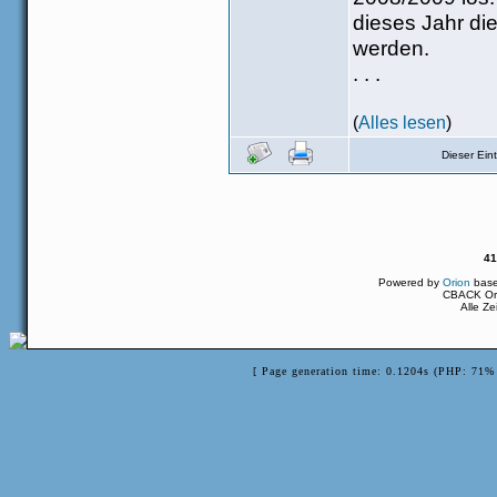
dieses Jahr di
werden.
. . .
(
Alles lesen
)
Dieser Ei
41
Powered by
Orion
bas
CBACK Ori
Alle Z
[ Page generation time: 0.1204s (PHP: 71% 