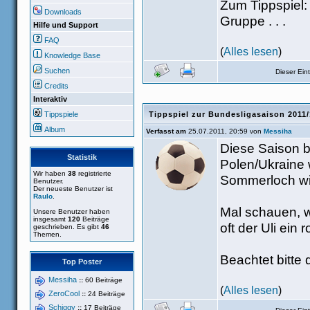
Zum Tippspiel:
Downloads
Gruppe . . .
Hilfe und Support
FAQ
(
Alles lesen
)
Knowledge Base
Suchen
Dieser Ei
Credits
Interaktiv
Tippspiele
Tippspiel zur Bundesligasaison 2011
Album
Verfasst am
25.07.2011, 20:59 von
Messiha
Diese Saison 
Statistik
Polen/Ukraine w
Wir haben
38
registrierte
Sommerloch wir
Benutzer.
Der neueste Benutzer ist
Raulo
.
Mal schauen, w
Unsere Benutzer haben
insgesamt
120
Beiträge
oft der Uli ein
geschrieben. Es gibt
46
Themen.
Beachtet bitte d
Top Poster
Messiha
::
60 Beiträge
(
Alles lesen
)
ZeroCool
::
24 Beiträge
Schiggy
::
17 Beiträge