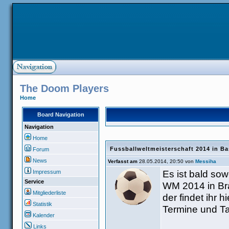
The Doom Players
Home
Board Navigation
Navigation
Home
Fussballweltmeisterschaft 2014 in Ba
Forum
News
Verfasst am
28.05.2014, 20:50 von
Messiha
Es ist bald sowe
Impressum
Service
WM 2014 in Bra
Mitgliederliste
der findet ihr 
Statistik
Termine und Ta
Kalender
Links