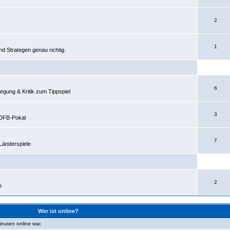
2
1
nd Strategen genau richtig.
6
egung & Kritik zum Tippspiel
3
 DFB-Pokal
7
Länderspiele
2
s
Wer ist online?
inuten online war.