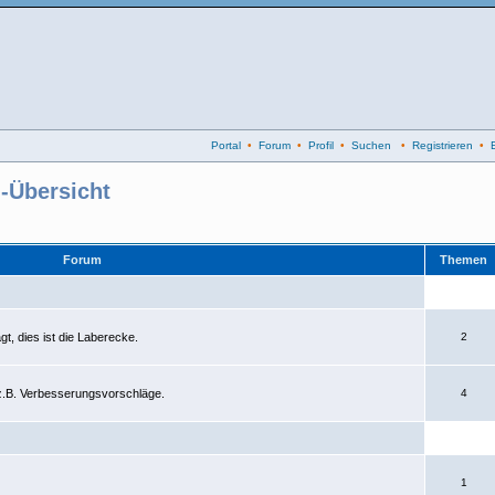
Portal
•
Forum
•
Profil
•
Suchen
•
Registrieren
•
-Übersicht
Forum
Themen
gt, dies ist die Laberecke.
2
 z.B. Verbesserungsvorschläge.
4
1