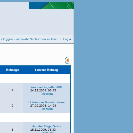
Einloggen, um private Nachrichten zu lesen
•
Login
Beiträge
Letzter Beitrag
Weihnachtsgrüße 2004
4
24.12.2004, 00:45
Messiha
Update der Boardsoftware
5
27.09.2008, 14:58
Messiha
Herr der Ringe Online
3
18.11.2009, 08:33
ZeroCool