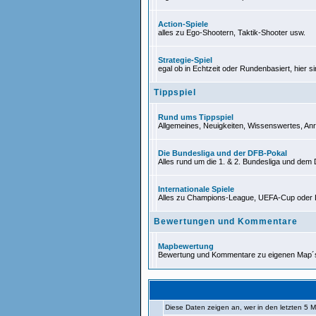
Action-Spiele
alles zu Ego-Shootern, Taktik-Shooter usw.
Strategie-Spiel
egal ob in Echtzeit oder Rundenbasiert, hier si
Tippspiel
Rund ums Tippspiel
Allgemeines, Neuigkeiten, Wissenswertes, Anr
Die Bundesliga und der DFB-Pokal
Alles rund um die 1. & 2. Bundesliga und dem
Internationale Spiele
Alles zu Champions-League, UEFA-Cup oder 
Bewertungen und Kommentare
Mapbewertung
Bewertung und Kommentare zu eigenen Map´
Diese Daten zeigen an, wer in den letzten 5 M