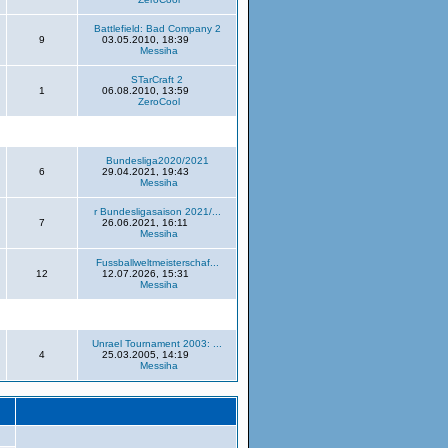
Battlefield: Bad Company 2
9
03.05.2010, 18:39
Messiha
STarCraft 2
1
06.08.2010, 13:59
ZeroCool
Bundesliga2020/2021
6
29.04.2021, 19:43
Messiha
r Bundesligasaison 2021/...
7
26.06.2021, 16:11
Messiha
Fussballweltmeisterschaf...
12
12.07.2026, 15:31
Messiha
Unrael Tournament 2003: ...
4
25.03.2005, 14:19
Messiha