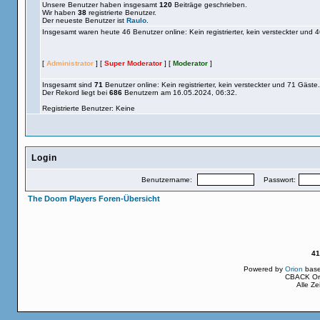
Unsere Benutzer haben insgesamt
120
Beiträge geschrieben.
Wir haben
38
registrierte Benutzer.
Der neueste Benutzer ist
Raulo
.
Insgesamt waren heute 46 Benutzer online: Kein registrierter, kein versteckter und 
[
Administrator
] [
Super Moderator
] [
Moderator
]
Insgesamt sind
71
Benutzer online: Kein registrierter, kein versteckter und 71 Gäste.
Der Rekord liegt bei
686
Benutzern am 16.05.2024, 06:32.
Registrierte Benutzer: Keine
Login
Benutzername:
Passwort:
The Doom Players Foren-Übersicht
41
Powered by
Orion
bas
CBACK Ori
Alle Z