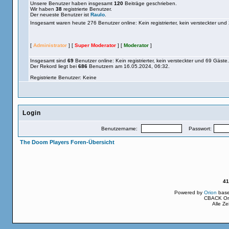
Unsere Benutzer haben insgesamt
120
Beiträge geschrieben.
Wir haben
38
registrierte Benutzer.
Der neueste Benutzer ist
Raulo
.
Insgesamt waren heute 276 Benutzer online: Kein registrierter, kein versteckt
[
Administrator
] [
Super Moderator
] [
Moderator
]
Insgesamt sind
69
Benutzer online: Kein registrierter, kein versteckter und 69 
Der Rekord liegt bei
686
Benutzern am 16.05.2024, 06:32.
Registrierte Benutzer: Keine
Login
Benutzername:
Passwort:
The Doom Players Foren-Übersicht
41
Powered by
Orion
bas
CBACK Ori
Alle Z