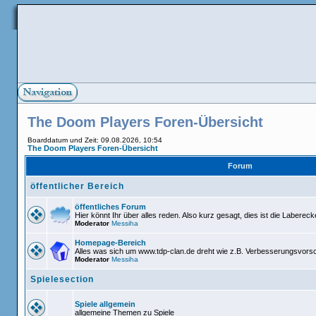
The Doom Players Foren-Übersicht
Boarddatum und Zeit: 09.08.2026, 10:54
The Doom Players Foren-Übersicht
Forum
öffentlicher Bereich
öffentliches Forum
Hier könnt Ihr über alles reden. Also kurz gesagt, dies ist die Labereck
Moderator
Messiha
Homepage-Bereich
Alles was sich um www.tdp-clan.de dreht wie z.B. Verbesserungsvors
Moderator
Messiha
Spielesection
Spiele allgemein
allgemeine Themen zu Spiele