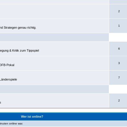
2
1
nd Strategen genau richtig.
6
egung & Kritik zum Tippspiel
3
 DFB-Pokal
7
Länderspiele
2
s
Wer ist online?
inuten online war.