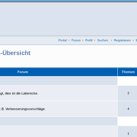
Portal
•
Forum
•
Profil
•
Suchen
•
Registrieren
•
-Übersicht
Forum
Themen
gt, dies ist die Laberecke.
2
 z.B. Verbesserungsvorschläge.
4
1