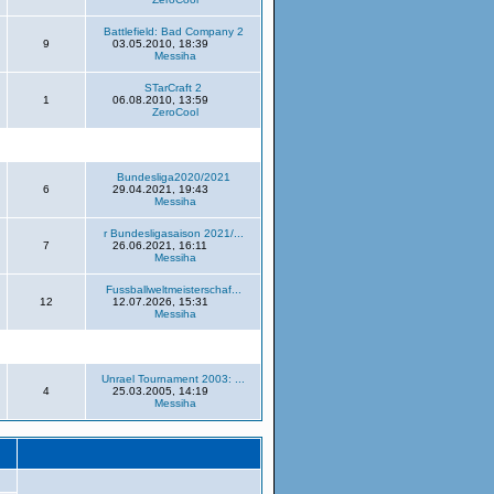
Battlefield: Bad Company 2
9
03.05.2010, 18:39
Messiha
STarCraft 2
1
06.08.2010, 13:59
ZeroCool
Bundesliga2020/2021
6
29.04.2021, 19:43
Messiha
r Bundesligasaison 2021/...
7
26.06.2021, 16:11
Messiha
Fussballweltmeisterschaf...
12
12.07.2026, 15:31
Messiha
Unrael Tournament 2003: ...
4
25.03.2005, 14:19
Messiha