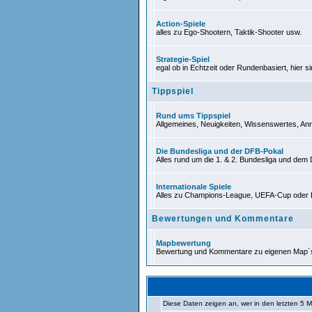
Action-Spiele
alles zu Ego-Shootern, Taktik-Shooter usw.
Strategie-Spiel
egal ob in Echtzeit oder Rundenbasiert, hier si
Tippspiel
Rund ums Tippspiel
Allgemeines, Neuigkeiten, Wissenswertes, Anr
Die Bundesliga und der DFB-Pokal
Alles rund um die 1. & 2. Bundesliga und dem
Internationale Spiele
Alles zu Champions-League, UEFA-Cup oder 
Bewertungen und Kommentare
Mapbewertung
Bewertung und Kommentare zu eigenen Map´
Diese Daten zeigen an, wer in den letzten 5 M