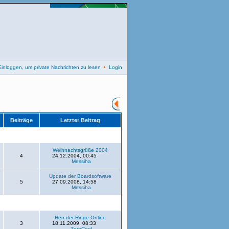
Einloggen, um private Nachrichten zu lesen
•
Login
Beiträge
Letzter Beitrag
Weihnachtsgrüße 2004
4
24.12.2004, 00:45
Messiha
Update der Boardsoftware
5
27.09.2008, 14:58
Messiha
Herr der Ringe Online
3
18.11.2009, 08:33
ZeroCool