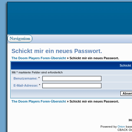
Schickt mir ein neues Passwort.
The Doom Players Foren-Übersicht
» Schickt mir ein neues Passwort.
Schickt
Mit * markierte Felder sind erforderlich
*
Benutzername:
*
E-Mail-Adresse:
The Doom Players Foren-Übersicht
» Schickt mir ein neues Passwort.
36
Powered by
Orion
bas
CBACK Ori