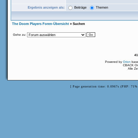
Ergebnis anzeigen als:
Beiträge
Themen
The Doom Players Foren-Übersicht
» Suchen
Gehe zu:
41
Powered by
Orion
bas
CBACK Ori
Alle Z
[ Page generation time: 0.0967s (PHP: 71% 