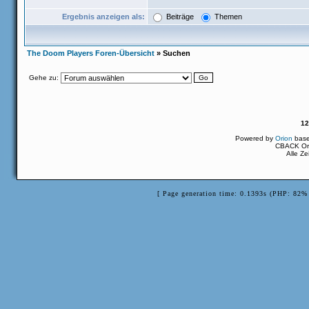
Ergebnis anzeigen als:
Beiträge
Themen
The Doom Players Foren-Übersicht
» Suchen
Gehe zu:
12
Powered by
Orion
bas
CBACK Ori
Alle Z
[ Page generation time: 0.1393s (PHP: 82% 