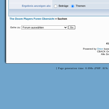
Ergebnis anzeigen als:
Beiträge
Themen
The Doom Players Foren-Übersicht
» Suchen
Gehe zu:
41
Powered by
Orion
bas
CBACK Ori
Alle Z
[ Page generation time: 0.098s (PHP: 81% 