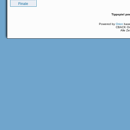
Finale
Tippspiel po
Powered by
Orion
bas
CBACK Ori
Alle Z