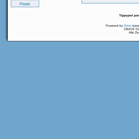
Finale
Tippspiel po
Powered by
Orion
bas
CBACK Ori
Alle Z