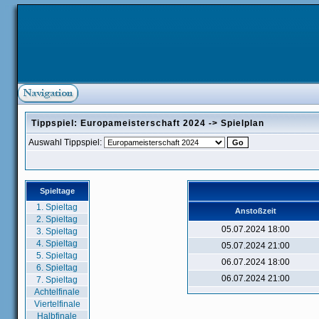
Tippspiel: Europameisterschaft 2024 -> Spielplan
Auswahl Tippspiel:
Spieltage
1. Spieltag
Anstoßzeit
2. Spieltag
05.07.2024 18:00
3. Spieltag
4. Spieltag
05.07.2024 21:00
5. Spieltag
06.07.2024 18:00
6. Spieltag
06.07.2024 21:00
7. Spieltag
Achtelfinale
Viertelfinale
Halbfinale