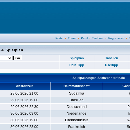
Portal
•
Forum
•
Profil
•
Suchen
•
Registrieren
•
-> Spielplan
Spielplan
Tabellen
Dein Tipp
Usertipp
Spielpaarungen Sechzehntelfinale
Anstoßzeit
Heimmannschaft
Gast
28.06.2026 21:00
Südafrika
29.06.2026 19:00
Brasilien
29.06.2026 22:30
Deutschland
P
30.06.2026 03:00
Niederlande
30.06.2026 19:00
Elfenbeinküste
N
30.06.2026 23:00
Frankreich
S