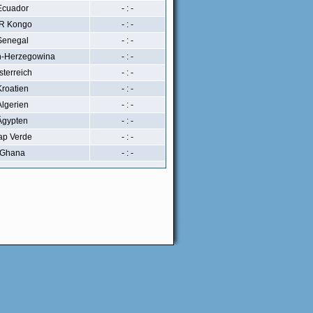
Ecuador
- : -
R Kongo
- : -
Senegal
- : -
n-Herzegowina
- : -
sterreich
- : -
Kroatien
- : -
Algerien
- : -
Ägypten
- : -
ap Verde
- : -
Ghana
- : -