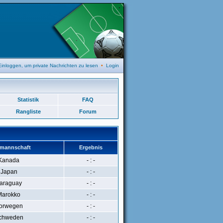
Einloggen, um private Nachrichten zu lesen
•
Login
Statistik
FAQ
Rangliste
Forum
mannschaft
Ergebnis
Kanada
- : -
Japan
- : -
araguay
- : -
Marokko
- : -
orwegen
- : -
chweden
- : -