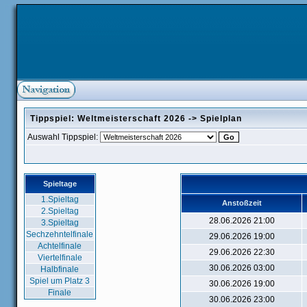
Tippspiel: Weltmeisterschaft 2026 -> Spielplan
Auswahl Tippspiel:
Spieltage
1.Spieltag
Anstoßzeit
2.Spieltag
28.06.2026 21:00
3.Spieltag
Sechzehntelfinale
29.06.2026 19:00
Achtelfinale
29.06.2026 22:30
Viertelfinale
30.06.2026 03:00
Halbfinale
Spiel um Platz 3
30.06.2026 19:00
Finale
30.06.2026 23:00