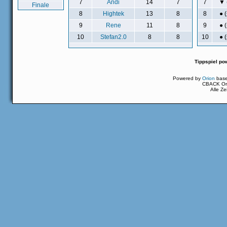
7
Andi
14
7
7
▼ 
Finale
8
Hightek
13
8
8
● 
9
Rene
11
8
9
● 
10
Stefan2.0
8
8
10
● 
Tippspiel po
Powered by
Orion
bas
CBACK Ori
Alle Z