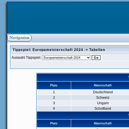
Tippspiel: Europameisterschaft 2024 -> Tabellen
Auswahl Tippspiel:
Platz
Mannschaft
1
Deutschland
2
Schweiz
3
Ungarn
4
Schottland
Platz
Mannschaft