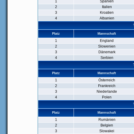
1
Spanien
2
Italien
3
Kroatien
4
Albanien
Platz
Mannschaft
1
England
2
Slowenien
3
Dänemark
4
Serbien
Platz
Mannschaft
1
Österreich
2
Frankreich
3
Niederlande
4
Polen
Platz
Mannschaft
1
Rumänien
2
Belgien
3
Slowakei