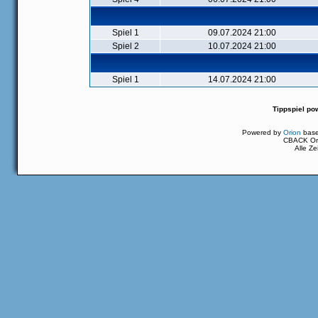
Spiel 1
09.07.2024 21:00
Spiel 2
10.07.2024 21:00
Spiel 1
14.07.2024 21:00
Tippspiel po
Powered by
Orion
bas
CBACK Ori
Alle Z