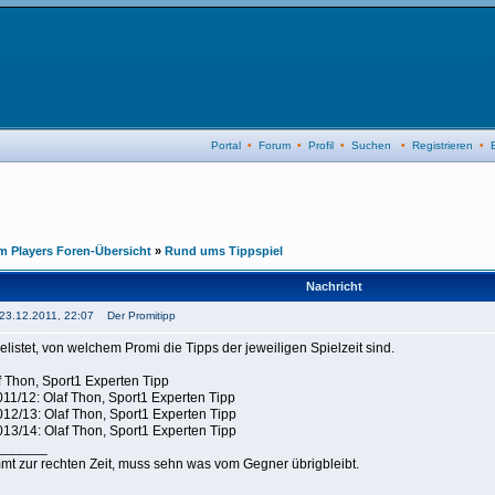
Portal
•
Forum
•
Profil
•
Suchen
•
Registrieren
•
 Players Foren-Übersicht
»
Rund ums Tippspiel
Nachricht
 23.12.2011, 22:07 Der Promitipp
elistet, von welchem Promi die Tipps der jeweiligen Spielzeit sind.
 Thon, Sport1 Experten Tipp
11/12: Olaf Thon, Sport1 Experten Tipp
12/13: Olaf Thon, Sport1 Experten Tipp
13/14: Olaf Thon, Sport1 Experten Tipp
_______
mt zur rechten Zeit, muss sehn was vom Gegner übrigbleibt.