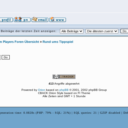
Beiträge der letzten Zeit anzeigen:
 Players Foren-Übersicht
»
Rund ums Tippspiel
413
Angriffe abgewehrt
Powered by
Orion
based on
phpBB
© 2001, 2002 phpBB Group
CBACK Orion Style based on FI Theme
Alle Zeiten sind GMT + 1 Stunde
generation time: 0.0828s (PHP: 79% - SQL: 21%) | SQL queries: 21 | GZIP disabled | De