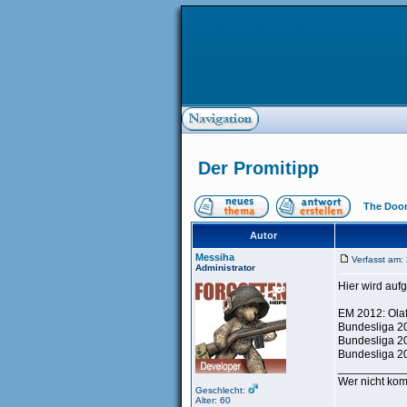
Der Promitipp
The Doom
Autor
Messiha
Verfasst am:
Administrator
Hier wird aufg
EM 2012: Olaf
Bundesliga 20
Bundesliga 20
Bundesliga 20
__________
Wer nicht kom
Geschlecht:
Alter: 60