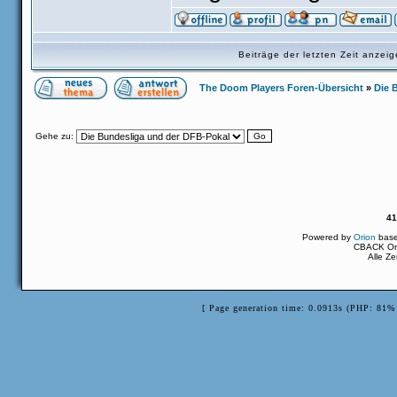
Beiträge der letzten Zeit anze
The Doom Players Foren-Übersicht
»
Die 
Gehe zu:
41
Powered by
Orion
bas
CBACK Ori
Alle Z
[ Page generation time: 0.0913s (PHP: 81% 