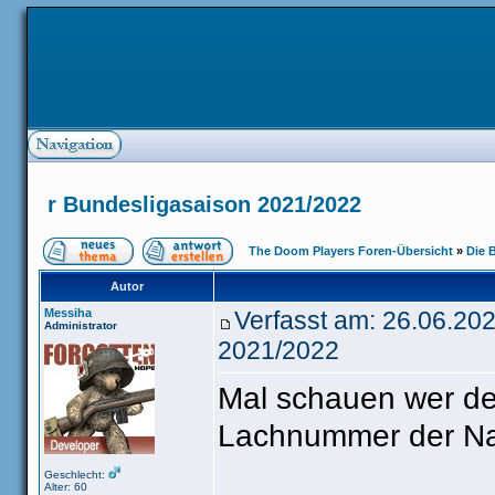
r Bundesligasaison 2021/2022
The Doom Players Foren-Übersicht
»
Die 
Autor
Messiha
Verfasst am: 26.06.20
Administrator
2021/2022
Mal schauen wer de
Lachnummer der Nat
Geschlecht:
Alter: 60