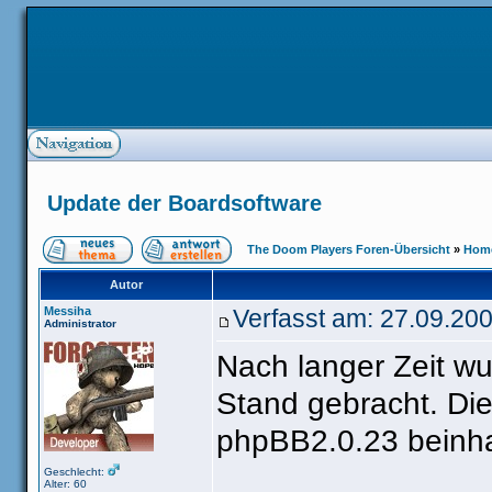
Update der Boardsoftware
The Doom Players Foren-Übersicht
»
Home
Autor
Messiha
Verfasst am: 27.09.20
Administrator
Nach langer Zeit w
Stand gebracht. Die
phpBB2.0.23 beinha
Geschlecht:
Alter: 60