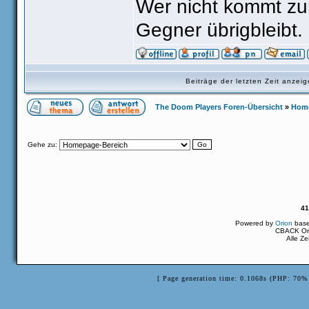
Wer nicht kommt zu
Gegner übrigbleibt.
Beiträge der letzten Zeit anze
The Doom Players Foren-Übersicht
»
Home
Gehe zu:
41
Powered by
Orion
bas
CBACK Ori
Alle Z
[ Page generation time: 0.1068s (PHP: 70% 