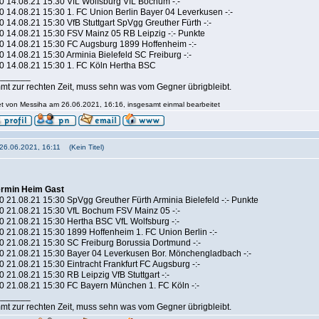
0 14.08.21 15:30 VfL Wolfsburg VfL Bochum -:-
0 14.08.21 15:30 1. FC Union Berlin Bayer 04 Leverkusen -:-
0 14.08.21 15:30 VfB Stuttgart SpVgg Greuther Fürth -:-
0 14.08.21 15:30 FSV Mainz 05 RB Leipzig -:- Punkte
0 14.08.21 15:30 FC Augsburg 1899 Hoffenheim -:-
0 14.08.21 15:30 Arminia Bielefeld SC Freiburg -:-
0 14.08.21 15:30 1. FC Köln Hertha BSC
_______
mt zur rechten Zeit, muss sehn was vom Gegner übrigbleibt.
tet von Messiha am 26.06.2021, 16:16, insgesamt einmal bearbeitet
 26.06.2021, 16:11 (Kein Titel)
ermin Heim Gast
0 21.08.21 15:30 SpVgg Greuther Fürth Arminia Bielefeld -:- Punkte
0 21.08.21 15:30 VfL Bochum FSV Mainz 05 -:-
0 21.08.21 15:30 Hertha BSC VfL Wolfsburg -:-
0 21.08.21 15:30 1899 Hoffenheim 1. FC Union Berlin -:-
0 21.08.21 15:30 SC Freiburg Borussia Dortmund -:-
0 21.08.21 15:30 Bayer 04 Leverkusen Bor. Mönchengladbach -:-
0 21.08.21 15:30 Eintracht Frankfurt FC Augsburg -:-
 21.08.21 15:30 RB Leipzig VfB Stuttgart -:-
0 21.08.21 15:30 FC Bayern München 1. FC Köln -:-
_______
mt zur rechten Zeit, muss sehn was vom Gegner übrigbleibt.