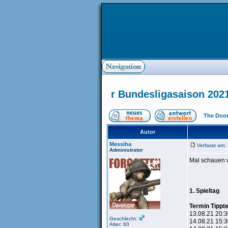
r Bundesligasaison 202
The Doom
Autor
Messiha
Verfasst am
Administrator
Mal schauen w
1. Spieltag
Termin Tippt
13.08.21 20:
Geschlecht:
14.08.21 15:3
Alter: 60