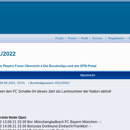
Portal
•
Forum
•
Profil
•
Suchen
•
Registrieren
•
1/2022
 Players Foren-Übersicht
»
Die Bundesliga und der DFB-Pokal
Nachricht
: 26.06.2021, 16:01 r Bundesligasaison 2021/2022
er den FC Schalke 04 dieses Jahr als Lachnummer der Nation ablöst!
ermin Heim Gast
30 13.08.21 20:30 Bor. Mönchengladbach FC Bayern München -:-
0 14.08.21 15:30 Borussia Dortmund Eintracht Frankfurt -:-